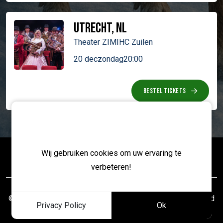
Utrecht, NL
Theater ZIMIHC Zuilen
20 dec
zondag
20:00
BESTEL TICKETS
Cookies
Wij gebruiken cookies om uw ervaring te
verbeteren!
© Copyright 2026 -
The Christmas Experience
gerealiseerd
Privacy Policy
Ok
door
Studioweb.nl