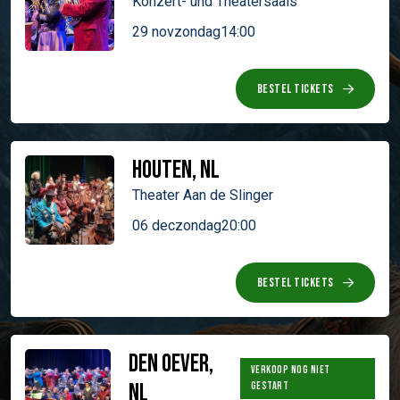
Konzert- und Theatersaals
29 nov
zondag
14:00
BESTEL TICKETS
Houten, NL
Theater Aan de Slinger
06 dec
zondag
20:00
BESTEL TICKETS
Den Oever,
VERKOOP NOG NIET
NL
GESTART