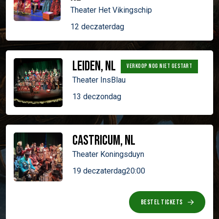
Theater Het Vikingschip
12 dec
zaterdag
Leiden, NL
VERKOOP NOG NIET GESTART
Theater InsBlau
13 dec
zondag
Castricum, NL
Theater Koningsduyn
19 dec
zaterdag
20:00
BESTEL TICKETS